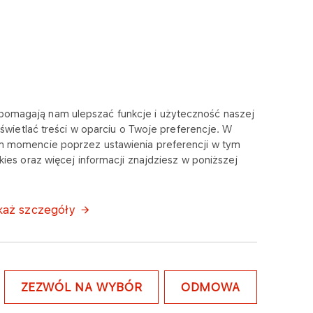
e pomagają nam ulepszać funkcje i użyteczność naszej
wietlać treści w oparciu o Twoje preferencje. W
m momencie poprzez ustawienia preferencji w tym
ies oraz więcej informacji znajdziesz w poniższej
każ szczegóły
ZEZWÓL NA WYBÓR
ODMOWA