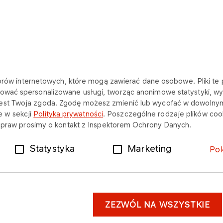
katorów internetowych, które mogą zawierać dane osobowe. Pliki t
ować spersonalizowane usługi, tworząc anonimowe statystyki, wyś
NA SKRÓTY
jest Twoja zgoda. Zgodę możesz zmienić lub wycofać w dowolny
 w sekcji
Polityka prywatności
. Poszczególne rodzaje plików cook
O firmie
Aktualności
ch praw prosimy o kontakt z Inspektorem Ochrony Danych.
Oferty pracy
Kontakt
Statystyka
Marketing
Po
ZEZWÓL NA WSZYSTKIE
astrzeżenia prawne
Dane osobowe