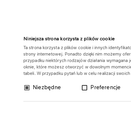
Niniejsza strona korzysta z plików cookie
Ta strona korzysta z plików cookie i innych identyfi
strony internetowej. Ponadto dzięki nim możemy ofer
SOLINO
przypadku niektórych rodzajów działania wymagana 
oknie, które możesz otworzyć w dowolnym momencie
Copyright © 2025
tabeli. W przypadku pytań lub w celu realizacji swoi
Wszystkie prawa zastrzeżone
Wybór
Niezbędne
Preferencje
zgody
Mapa serwisu
Polityka prywatności
Z