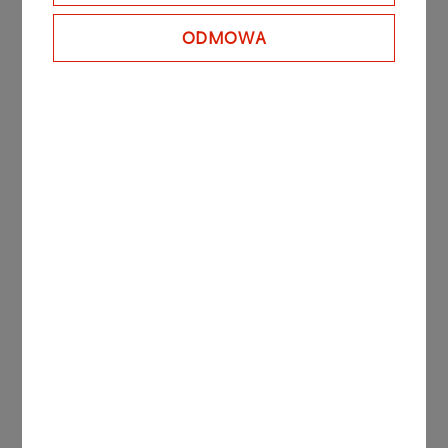
ODMOWA
Zdjęcie z Dni BHP
Format
JPEG
4 MB
Inne aktualności
09.07.2026
Oświadczenie Inowrocławskich Kopalń Soli
„Solino” S.A.
Więcej