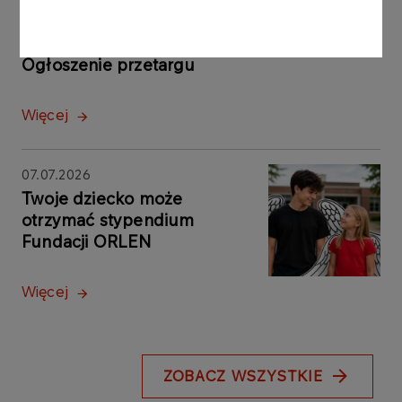
08.07.2026
Ogłoszenie przetargu
Więcej
07.07.2026
Twoje dziecko może
otrzymać stypendium
Fundacji ORLEN
Więcej
ZOBACZ WSZYSTKIE