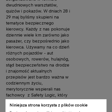
dwudniowych warsztatów,
quizów i pokazów. W dniach 28 i
29 maj byliśmy skupieni na
tematyce bezpiecznego
kierowcy. Każdy z nas pokonuje
dziennie wiele km zarówno jako
pasażer, czy bezpośrednio jako
kierowca. Używamy na co dzień
różnych pojazdów - aut
osobowych, rowerów, hulajnóg,
stąd bezpieczeństwo na drodze
i znajomość aktualnych
przepisów jest bardzo ważna w
codziennym życiu,
merytorycznie wspierali nas
fachowcy z Safety Logic, który
przygotowali interaktywny
Niniejsza strona korzysta z plików cookie
webinar, który niejednego z nas